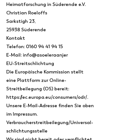
Heimatforschung in Süderende e.V.
Christian Roeloffs
Sarkstigh 23,
25938 Süderende
Kontakt
Telefon: ‭0160
94 41 94 15
E-Mail:
info@asoeleraanjer
EU-Streitschlichtung
Die Europäische Kommission stellt
eine Plattform zur Online-
Streitbeilegung (OS) bereit:
https://ec.europa.eu/consumers/odr/
.
Unsere E-Mail-Adresse finden Sie oben
im Impressum.
Verbraucher­streit­beilegung/Universal­
schlichtungs­stelle
Wir sind nicht bereit oder verpflichtet,